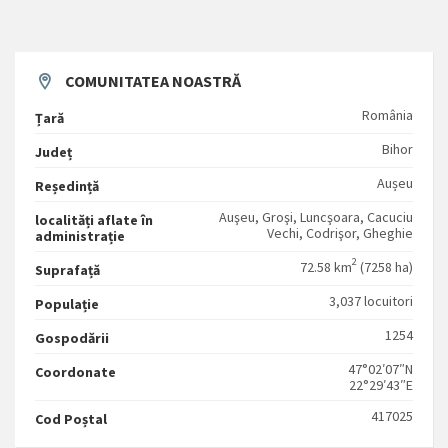
COMUNITATEA NOASTRĂ
România
Țară
Bihor
Județ
Aușeu
Reședință
Auşeu, Groşi, Luncşoara, Cacuciu
localități aflate în
Vechi, Codrişor, Gheghie
administrație
2
72.58 km
(7258 ha)
Suprafață
3,037 locuitori
Populație
1254
Gospodării
47°02′07″N
Coordonate
22°29′43″E
417025
Cod Poștal