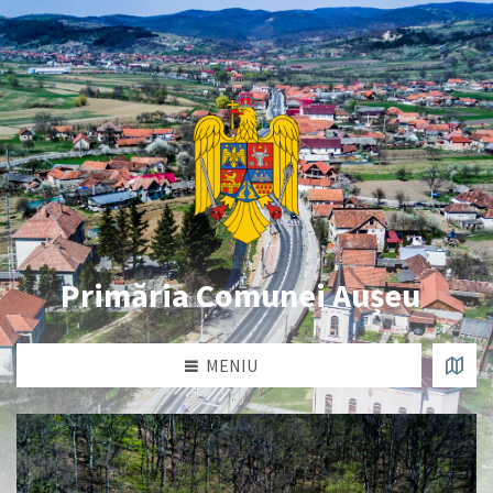
Primăria Comunei Aușeu
MENIU