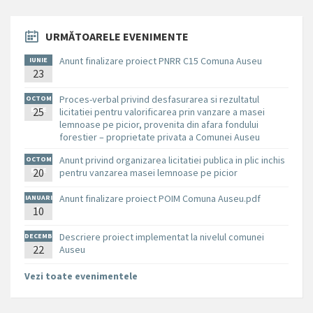
URMĂTOARELE EVENIMENTE
Anunt finalizare proiect PNRR C15 Comuna Auseu
IUNIE
23
Proces-verbal privind desfasurarea si rezultatul
OCTOM
BRIE
25
licitatiei pentru valorificarea prin vanzare a masei
lemnoase pe picior, provenita din afara fondului
forestier – proprietate privata a Comunei Auseu
Anunt privind organizarea licitatiei publica in plic inchis
OCTOM
BRIE
20
pentru vanzarea masei lemnoase pe picior
Anunt finalizare proiect POIM Comuna Auseu.pdf
IANUARI
10
E
Descriere proiect implementat la nivelul comunei
DECEMB
RIE
22
Auseu
Vezi toate evenimentele