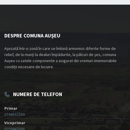
DESPRE COMUNA AUȘEU
Așezată într-o zonă în care se îmbină armonios diferite forme de
relief, de la munți la dealuri împădurite, la pâlcuri de șes, comuna
Aușeu cu satele componente a asigurat din vremuri imemoriabile
condiții necesare de locuire.
NUMERE DE TELEFON
Primar
0744562349
Viceprimar
0259447036