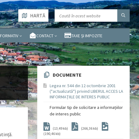
HARTĂ
NFORMATIV
CONTACT
TAXE ȘI IMPOZITE
DOCUMENTE
Legea nr. 544 din 12 octombrie 2001
(*actualizată*) privind LIBERUL ACCES LA
INFORMAŢIILE DE INTERES PUBLIC
Formular tip de solicitare a informațiilor
de interes public
(13,49 kb)
(266,36 kb)
tință.
(190,46 kb)