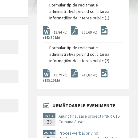
Formular tip de reclamație
administrativă privind solicitarea
informațiilor de interes public (1)
(13,84 kb)
(206,69 kb)
(142,32 kb)
Formular tip de reclamație
administrativă privind solicitarea
informațiilor de interes public (2)
(13,79 kb)
(248,82 kb)
(195,16 kb)
URMĂTOARELE EVENIMENTE
Anunt finalizare proiect PNRR C15
IUNIE
23
Comuna Auseu
Proces-verbal privind
OCTOM
BRIE