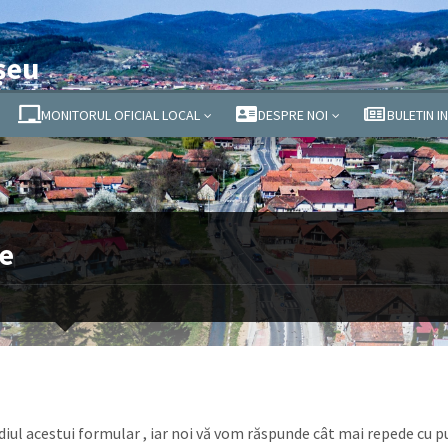
șeu
MONITORUL OFICIAL LOCAL
DESPRE NOI
BULETIN I
ie
iul acestui formular , iar noi vă vom răspunde cât mai repede cu pu