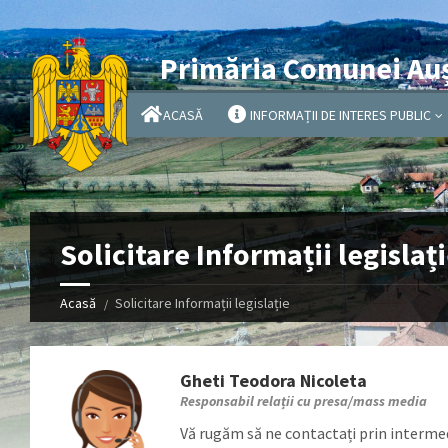
Primăria Comunei Au
ACASĂ
INFORMAȚII DE INTERES PUBLIC
Solicitare Informații legislaț
Acasă
Solicitare Informații legislație
Gheti Teodora Nicoleta
Responsabil relații cu presa/mass media
Vă rugăm să ne contactați prin intermed