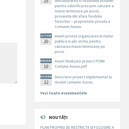
25
desfasurarea si rezultatul licitatiei
pentru valorificarea prin vanzare a
masei lemnoase pe picior,
provenita din afara fondului
forestier – proprietate privata a
Comunei Auseu
Anunt privind organizarea licitatiei
OCTOM
BRIE
20
publica in plic inchis pentru
vanzarea masei lemnoase pe
picior
Anunt finalizare proiect POIM
IANUARI
10
E
Comuna Auseu.pdf
Descriere proiect implementat la
DECEMB
RIE
22
nivelul comunei Auseu
Vezi toate evenimentele
NOUTĂȚI
PLAN PROPRIU DE RESTRICȚII ȘI FOLOSIRE A