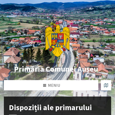
Primăria Comunei Aușeu
MENIU
Dispoziții ale primarului