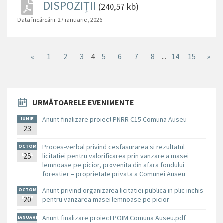
DISPOZIȚII
(240,57 kb)
Data încărcării:
27 ianuarie , 2026
«
1
2
3
4
5
6
7
8
...
14
15
»
URMĂTOARELE EVENIMENTE
Anunt finalizare proiect PNRR C15 Comuna Auseu
IUNIE
23
Proces-verbal privind desfasurarea si rezultatul
OCTOM
BRIE
25
licitatiei pentru valorificarea prin vanzare a masei
lemnoase pe picior, provenita din afara fondului
forestier – proprietate privata a Comunei Auseu
Anunt privind organizarea licitatiei publica in plic inchis
OCTOM
BRIE
20
pentru vanzarea masei lemnoase pe picior
Anunt finalizare proiect POIM Comuna Auseu.pdf
IANUARI