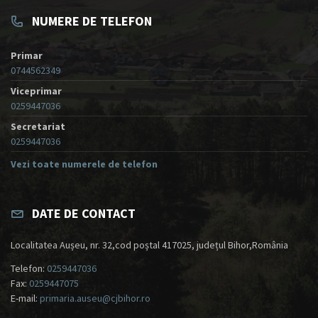
NUMERE DE TELEFON
Primar
0744562349
Viceprimar
0259447036
Secretariat
0259447036
Vezi toate numerele de telefon
DATE DE CONTACT
Localitatea Aușeu, nr. 32,cod poștal 417025, județul Bihor,România
Telefon:
0259447036
Fax:
0259447075
E-mail:
primaria.auseu@cjbihor.ro