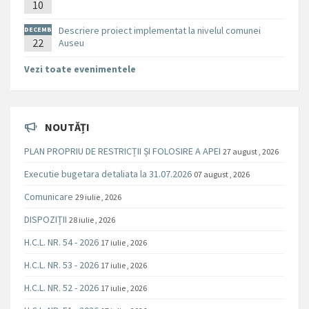
10
E
Descriere proiect implementat la nivelul comunei
DECEMB
RIE
22
Auseu
Vezi toate evenimentele
NOUTĂȚI
PLAN PROPRIU DE RESTRICȚII ȘI FOLOSIRE A APEI
27 august , 2026
Executie bugetara detaliata la 31.07.2026
07 august , 2026
Comunicare
29 iulie , 2026
DISPOZIȚII
28 iulie , 2026
H.C.L. NR. 54 - 2026
17 iulie , 2026
H.C.L. NR. 53 - 2026
17 iulie , 2026
H.C.L. NR. 52 - 2026
17 iulie , 2026