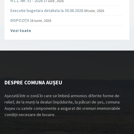
H.C.L. NR. 51 - 2026
17 iulie , 2026
Executie bugetara detaliata la 30.06.2026
09 iulie , 2026
DISPOZIȚII
16 iunie , 2026
Vezi toate
DESPRE COMUNA AUȘEU
Așezată într-o zonă în care se îmbină armonios diferite forme de
relief, de la munți la dealuri împădurite, la pâlcuri de șes, comuna
Aușeu cu satele componente a asigurat din vremuri imemoriabile
condiții necesare de locuire.