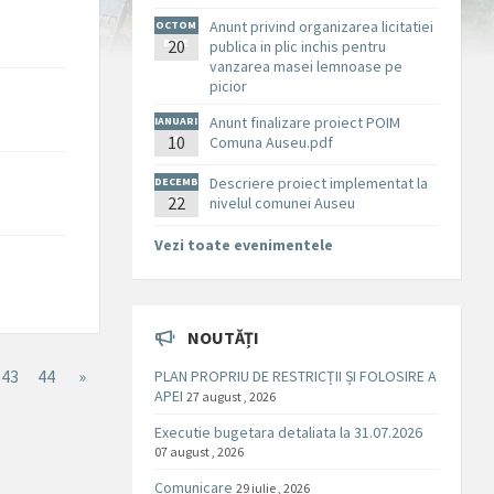
Anunt privind organizarea licitatiei
OCTOM
BRIE
20
publica in plic inchis pentru
vanzarea masei lemnoase pe
picior
Anunt finalizare proiect POIM
IANUARI
10
E
Comuna Auseu.pdf
Descriere proiect implementat la
DECEMB
RIE
22
nivelul comunei Auseu
Vezi toate evenimentele
NOUTĂȚI
43
44
»
PLAN PROPRIU DE RESTRICȚII ȘI FOLOSIRE A
APEI
27 august , 2026
Executie bugetara detaliata la 31.07.2026
07 august , 2026
Comunicare
29 iulie , 2026