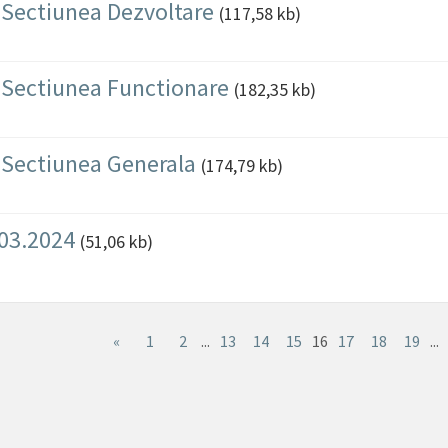
4 Sectiunea Dezvoltare
(117,58 kb)
24 Sectiunea Functionare
(182,35 kb)
4 Sectiunea Generala
(174,79 kb)
.03.2024
(51,06 kb)
«
1
2
...
13
14
15
16
17
18
19
...