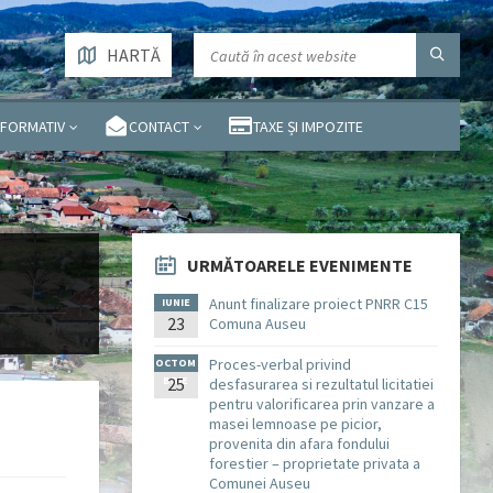
HARTĂ
NFORMATIV
CONTACT
TAXE ȘI IMPOZITE
URMĂTOARELE EVENIMENTE
Anunt finalizare proiect PNRR C15
IUNIE
23
Comuna Auseu
Proces-verbal privind
OCTOM
BRIE
25
desfasurarea si rezultatul licitatiei
pentru valorificarea prin vanzare a
masei lemnoase pe picior,
provenita din afara fondului
forestier – proprietate privata a
Comunei Auseu