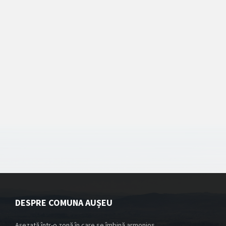
DESPRE COMUNA AUȘEU
Așezată într-o zonă în care se îmbină armonios