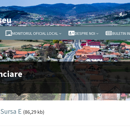
șeu
MONITORUL OFICIAL LOCAL
DESPRE NOI
BULETIN I
nciare
 Sursa E
(86,29 kb)