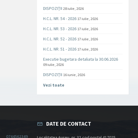
DISPOZIȚII
28 iulie , 2026
H.C.L. NR. 54 - 2026
17 iulie , 2026
H.C.L. NR. 53 - 2026
17 iulie , 2026
H.C.L. NR. 52 - 2026
17 iulie , 2026
H.C.L. NR. 51 - 2026
17 iulie , 2026
Executie bugetara detaliata la 30.06.2026
09 iulie , 2026
DISPOZIȚII
16 iunie , 2026
Vezi toate
DATE DE CONTACT
0744562349
Localitatea Aușeu, nr. 32,cod poștal 417025,