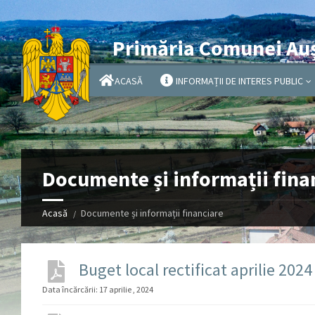
Primăria Comunei Au
ACASĂ
INFORMAȚII DE INTERES PUBLIC
Documente și informații fina
Acasă
Documente și informații financiare
Buget local rectificat aprilie 2024
Data încărcării:
17 aprilie , 2024