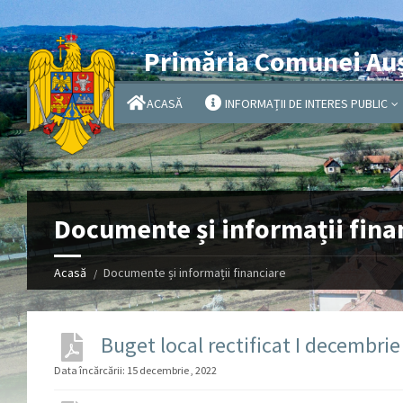
Primăria Comunei Au
ACASĂ
INFORMAȚII DE INTERES PUBLIC
Documente și informații fina
Acasă
Documente și informații financiare
Buget local rectificat I decembri
Data încărcării:
15 decembrie , 2022