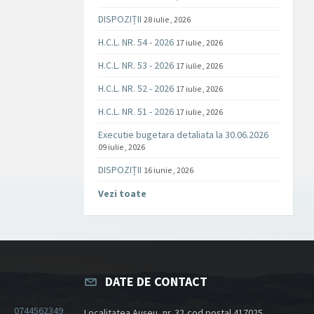
DISPOZIȚII
28 iulie , 2026
H.C.L. NR. 54 - 2026
17 iulie , 2026
H.C.L. NR. 53 - 2026
17 iulie , 2026
H.C.L. NR. 52 - 2026
17 iulie , 2026
H.C.L. NR. 51 - 2026
17 iulie , 2026
Executie bugetara detaliata la 30.06.2026
09 iulie , 2026
DISPOZIȚII
16 iunie , 2026
Vezi toate
DATE DE CONTACT
0744562349
Localitatea Aușeu, nr. 32,cod poștal 417025,