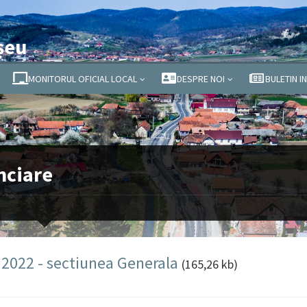
șeu
MONITORUL OFICIAL LOCAL
DESPRE NOI
BULETIN I
nciare
e 2022 - sectiunea Generala
(165,26 kb)