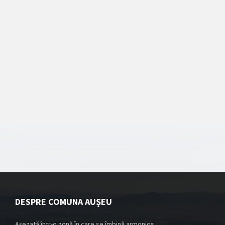
DESPRE COMUNA AUȘEU
Așezată într-o zonă în care se îmbină armonios