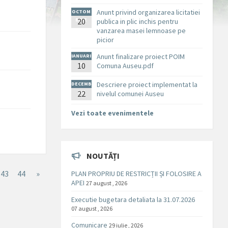
Anunt privind organizarea licitatiei
OCTOM
BRIE
20
publica in plic inchis pentru
vanzarea masei lemnoase pe
picior
Anunt finalizare proiect POIM
IANUARI
10
E
Comuna Auseu.pdf
Descriere proiect implementat la
DECEMB
RIE
22
nivelul comunei Auseu
Vezi toate evenimentele
NOUTĂȚI
43
44
»
PLAN PROPRIU DE RESTRICȚII ȘI FOLOSIRE A
APEI
27 august , 2026
Executie bugetara detaliata la 31.07.2026
07 august , 2026
Comunicare
29 iulie , 2026