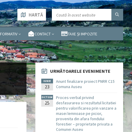
HARTĂ
NFORMATIV
CONTACT
TAXE ȘI IMPOZITE
URMĂTOARELE EVENIMENTE
Anunt finalizare proiect PNRR C15
IUNIE
23
Comuna Auseu
Proces-verbal privind
OCTOM
BRIE
25
desfasurarea si rezultatul licitatiei
pentru valorificarea prin vanzare a
masei lemnoase pe picior,
provenita din afara fondului
forestier – proprietate privata a
Comunei Auseu