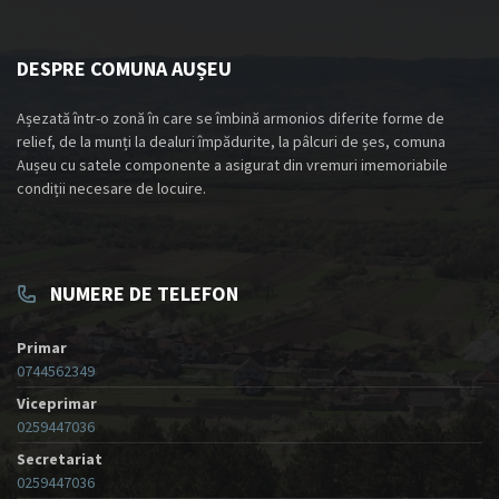
DESPRE COMUNA AUȘEU
Așezată într-o zonă în care se îmbină armonios diferite forme de
relief, de la munți la dealuri împădurite, la pâlcuri de șes, comuna
Aușeu cu satele componente a asigurat din vremuri imemoriabile
condiții necesare de locuire.
NUMERE DE TELEFON
Primar
0744562349
Viceprimar
0259447036
Secretariat
0259447036