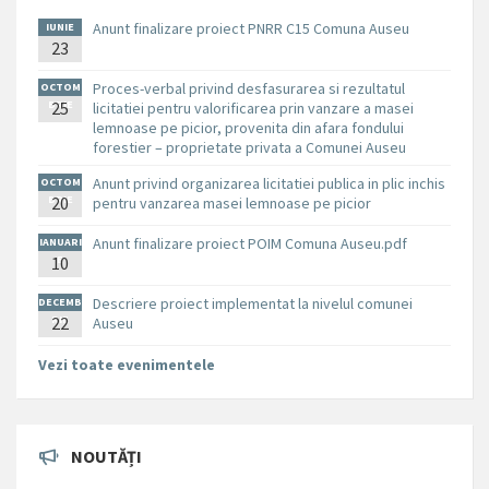
Anunt finalizare proiect PNRR C15 Comuna Auseu
IUNIE
23
Proces-verbal privind desfasurarea si rezultatul
OCTOM
BRIE
25
licitatiei pentru valorificarea prin vanzare a masei
lemnoase pe picior, provenita din afara fondului
forestier – proprietate privata a Comunei Auseu
Anunt privind organizarea licitatiei publica in plic inchis
OCTOM
BRIE
20
pentru vanzarea masei lemnoase pe picior
Anunt finalizare proiect POIM Comuna Auseu.pdf
IANUARI
10
E
Descriere proiect implementat la nivelul comunei
DECEMB
RIE
22
Auseu
Vezi toate evenimentele
NOUTĂȚI