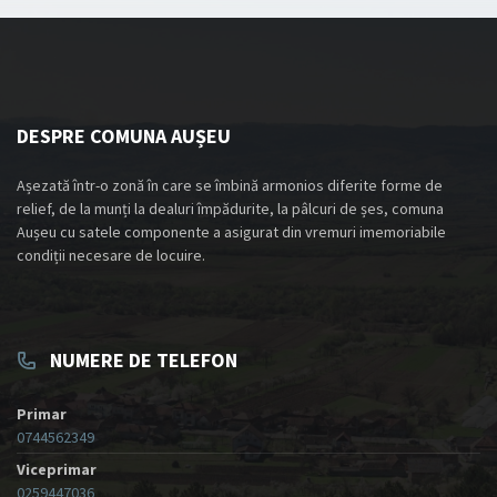
DESPRE COMUNA AUȘEU
Așezată într-o zonă în care se îmbină armonios diferite forme de
relief, de la munți la dealuri împădurite, la pâlcuri de șes, comuna
Aușeu cu satele componente a asigurat din vremuri imemoriabile
condiții necesare de locuire.
NUMERE DE TELEFON
Primar
0744562349
Viceprimar
0259447036