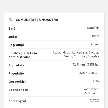
COMUNITATEA NOASTRĂ
România
Țară
Bihor
Județ
Aușeu
Reședință
Auşeu, Groşi, Luncşoara, Cacuciu
localități aflate în
Vechi, Codrişor, Gheghie
administrație
2
72.58 km
(7258 ha)
Suprafață
3,037 locuitori
Populație
1254
Gospodării
47°02′07″N
Coordonate
22°29′43″E
417025
Cod Poștal