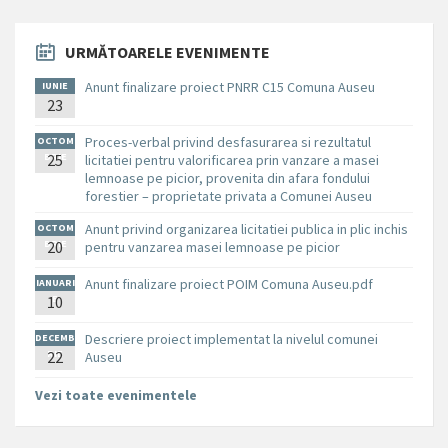
URMĂTOARELE EVENIMENTE
Anunt finalizare proiect PNRR C15 Comuna Auseu
IUNIE
23
Proces-verbal privind desfasurarea si rezultatul
OCTOM
BRIE
25
licitatiei pentru valorificarea prin vanzare a masei
lemnoase pe picior, provenita din afara fondului
forestier – proprietate privata a Comunei Auseu
Anunt privind organizarea licitatiei publica in plic inchis
OCTOM
BRIE
20
pentru vanzarea masei lemnoase pe picior
Anunt finalizare proiect POIM Comuna Auseu.pdf
IANUARI
10
E
Descriere proiect implementat la nivelul comunei
DECEMB
RIE
22
Auseu
Vezi toate evenimentele