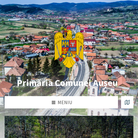
Primăria Comunei Aușeu
MENIU