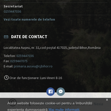
Secretariat
0259447036
Vezi toate numerele de telefon
DATE DE CONTACT
Localitatea Aușeu, nr. 32,cod poștal 417025, județul Bihor,România
Telefon:
0259447036
Fax:
0259447075
E-mail:
primaria.auseu@cjbihor.ro
Orar de funcționare: Luni-Vineri 8-16
x
Acest website folosește cookie-uri pentru a îmbunătăți
Copyright 2019
Primăria Aușeu
|Creat cu ♥ de
Nexia
Consulting
.
experiența dumnavoastră
Mai multe informații
.