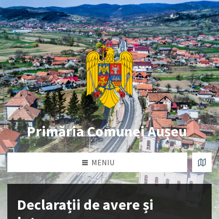
Primăria Comunei Aușeu
MENIU
Declarații de avere și