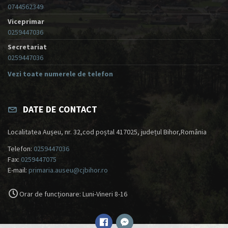
0744562349
Viceprimar
0259447036
Secretariat
0259447036
Vezi toate numerele de telefon
DATE DE CONTACT
Localitatea Aușeu, nr. 32,cod poștal 417025, județul Bihor,România
Telefon:
0259447036
Fax:
0259447075
E-mail:
primaria.auseu@cjbihor.ro
Orar de funcționare: Luni-Vineri 8-16