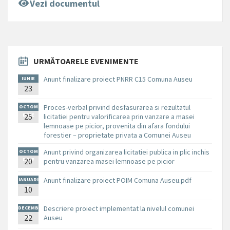
Vezi documentul
URMĂTOARELE EVENIMENTE
Anunt finalizare proiect PNRR C15 Comuna Auseu
IUNIE
23
Proces-verbal privind desfasurarea si rezultatul
OCTOM
BRIE
25
licitatiei pentru valorificarea prin vanzare a masei
lemnoase pe picior, provenita din afara fondului
forestier – proprietate privata a Comunei Auseu
Anunt privind organizarea licitatiei publica in plic inchis
OCTOM
BRIE
20
pentru vanzarea masei lemnoase pe picior
Anunt finalizare proiect POIM Comuna Auseu.pdf
IANUARI
10
E
Descriere proiect implementat la nivelul comunei
DECEMB
RIE
22
Auseu