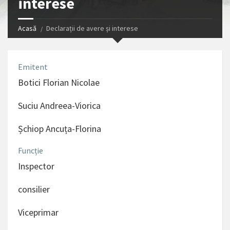
interese
Acasă
Declarații de avere și interese
Emitent
Botici Florian Nicolae
Suciu Andreea-Viorica
Șchiop Ancuța-Florina
Funcție
Inspector
consilier
Viceprimar