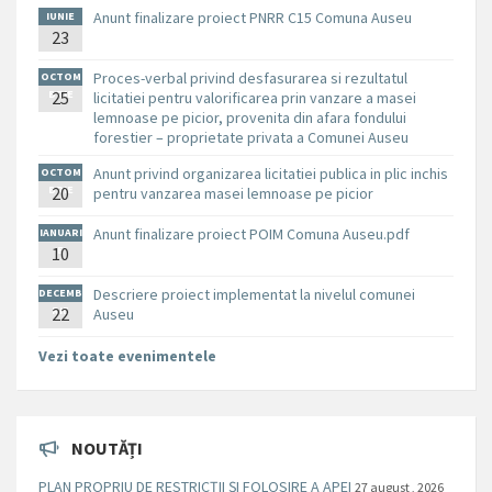
Anunt finalizare proiect PNRR C15 Comuna Auseu
IUNIE
23
Proces-verbal privind desfasurarea si rezultatul
OCTOM
BRIE
25
licitatiei pentru valorificarea prin vanzare a masei
lemnoase pe picior, provenita din afara fondului
forestier – proprietate privata a Comunei Auseu
Anunt privind organizarea licitatiei publica in plic inchis
OCTOM
BRIE
20
pentru vanzarea masei lemnoase pe picior
Anunt finalizare proiect POIM Comuna Auseu.pdf
IANUARI
10
E
Descriere proiect implementat la nivelul comunei
DECEMB
RIE
22
Auseu
Vezi toate evenimentele
NOUTĂȚI
PLAN PROPRIU DE RESTRICȚII ȘI FOLOSIRE A APEI
27 august , 2026