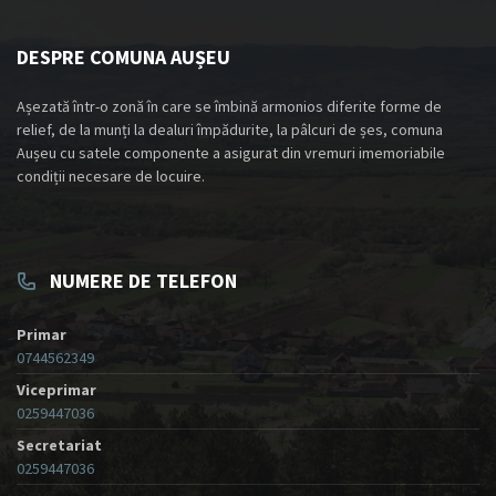
DESPRE COMUNA AUȘEU
Așezată într-o zonă în care se îmbină armonios diferite forme de
relief, de la munți la dealuri împădurite, la pâlcuri de șes, comuna
Aușeu cu satele componente a asigurat din vremuri imemoriabile
condiții necesare de locuire.
NUMERE DE TELEFON
Primar
0744562349
Viceprimar
0259447036
Secretariat
0259447036