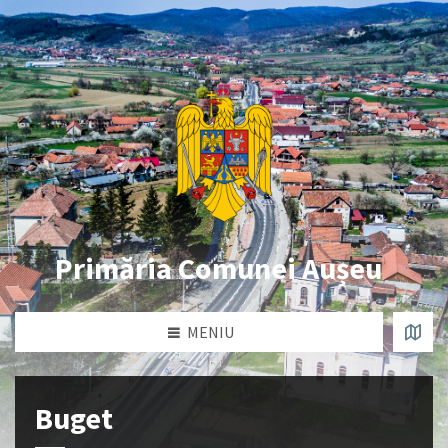
Primăria Comunei Aușeu
MENIU
Buget