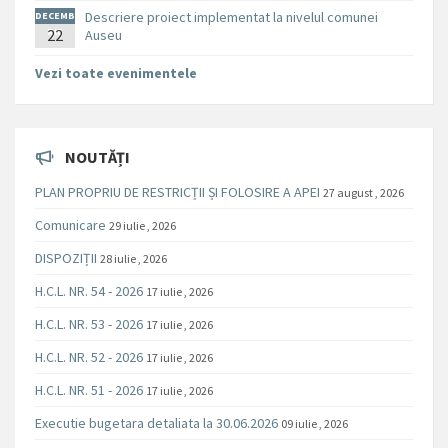
Descriere proiect implementat la nivelul comunei
DECEMB
RIE
22
Auseu
Vezi toate evenimentele
NOUTĂȚI
PLAN PROPRIU DE RESTRICȚII ȘI FOLOSIRE A APEI
27 august , 2026
Comunicare
29 iulie , 2026
DISPOZIȚII
28 iulie , 2026
H.C.L. NR. 54 - 2026
17 iulie , 2026
H.C.L. NR. 53 - 2026
17 iulie , 2026
H.C.L. NR. 52 - 2026
17 iulie , 2026
H.C.L. NR. 51 - 2026
17 iulie , 2026
Executie bugetara detaliata la 30.06.2026
09 iulie , 2026