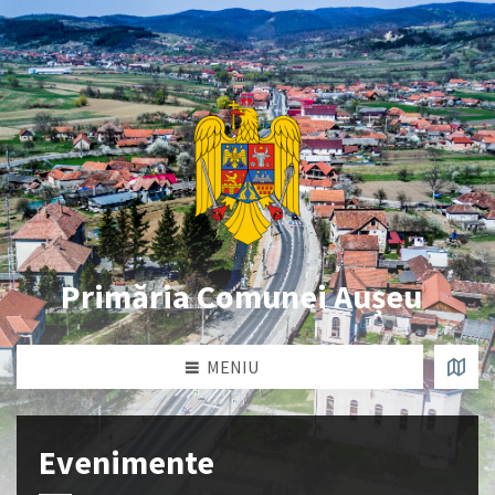
Primăria Comunei Aușeu
MENIU
Evenimente