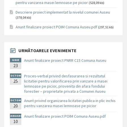
pentru vanzarea masei lemnoase pe picior
(528,09 kb)
Descriere proiect implementat la nivelul comunei Auseu
(378,04 kb)
Anunt finalizare proiect POIM Comuna Auseu.pdf
(297,51 kb)
URMĂTOARELE EVENIMENTE
Anunt finalizare proiect PNRR C15 Comuna Auseu
IUNIE
23
Proces-verbal privind desfasurarea si rezultatul
OCTOM
BRIE
25
licitatiei pentru valorificarea prin vanzare a masei
lemnoase pe picior, provenita din afara fondului
forestier – proprietate privata a Comunei Auseu
Anunt privind organizarea licitatiei publica in plic inchis
OCTOM
BRIE
20
pentru vanzarea masei lemnoase pe picior
Anunt finalizare proiect POIM Comuna Auseu.pdf
IANUARI
10
E