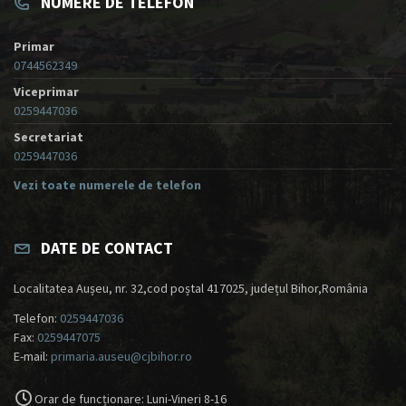
NUMERE DE TELEFON
Primar
0744562349
Viceprimar
0259447036
Secretariat
0259447036
Vezi toate numerele de telefon
DATE DE CONTACT
Localitatea Aușeu, nr. 32,cod poștal 417025, județul Bihor,România
Telefon:
0259447036
Fax:
0259447075
E-mail:
primaria.auseu@cjbihor.ro
Orar de funcționare: Luni-Vineri 8-16