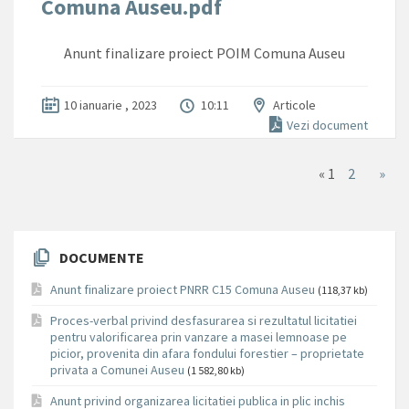
Comuna Auseu.pdf
Anunt finalizare proiect POIM Comuna Auseu
10 ianuarie , 2023
10:11
Articole
Vezi document
«
1
2
»
DOCUMENTE
Anunt finalizare proiect PNRR C15 Comuna Auseu
(118,37 kb)
Proces-verbal privind desfasurarea si rezultatul licitatiei
pentru valorificarea prin vanzare a masei lemnoase pe
picior, provenita din afara fondului forestier – proprietate
privata a Comunei Auseu
(1 582,80 kb)
Anunt privind organizarea licitatiei publica in plic inchis