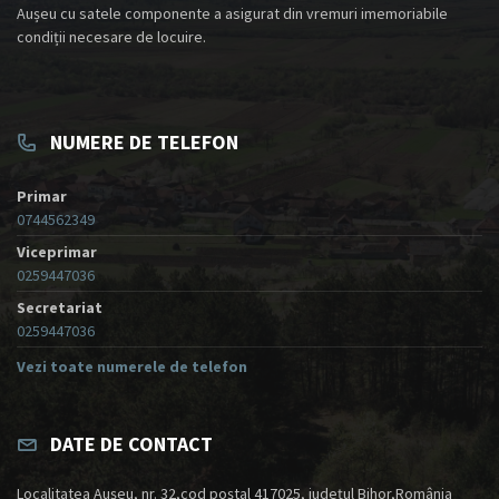
Aușeu cu satele componente a asigurat din vremuri imemoriabile
condiții necesare de locuire.
NUMERE DE TELEFON
Primar
0744562349
Viceprimar
0259447036
Secretariat
0259447036
Vezi toate numerele de telefon
DATE DE CONTACT
Localitatea Aușeu, nr. 32,cod poștal 417025, județul Bihor,România