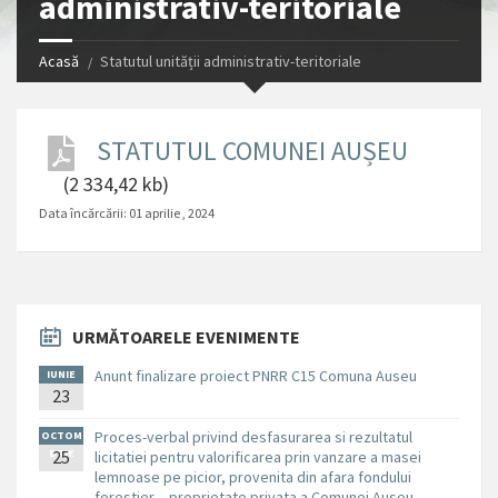
administrativ-teritoriale
Acasă
Statutul unității administrativ-teritoriale
STATUTUL COMUNEI AUȘEU
(2 334,42 kb)
Data încărcării:
01 aprilie , 2024
URMĂTOARELE EVENIMENTE
Anunt finalizare proiect PNRR C15 Comuna Auseu
IUNIE
23
Proces-verbal privind desfasurarea si rezultatul
OCTOM
BRIE
25
licitatiei pentru valorificarea prin vanzare a masei
lemnoase pe picior, provenita din afara fondului
forestier – proprietate privata a Comunei Auseu