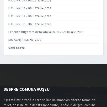
H.C.L. NR. 55 - 2026
17 iulie , 2026
H.C.L. NR. 54 - 2026
17 iulie , 2026
H.C.L. NR. 53 - 2026
17 iulie , 2026
H.C.L. NR. 52 - 2026
17 iulie , 2026
Executie bugetara detaliata la 30.06.2026
09 iulie , 2026
DISPOZIȚII
16 iunie , 2026
Vezi toate
DESPRE COMUNA AUȘEU
Așezată într-o zonă în care se îmbină armonios diferite forme de
relief, de la munți la dealuri împădurite, la pâlcuri de șes, comuna