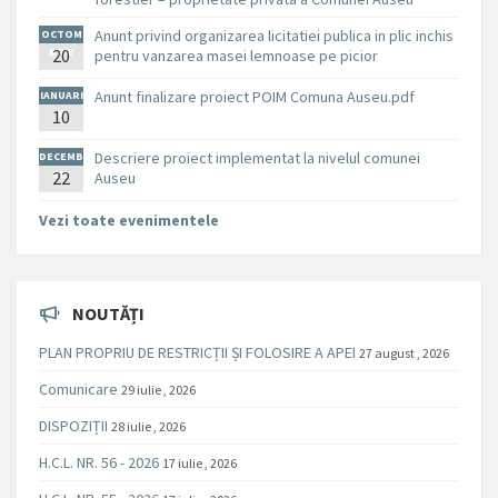
Anunt privind organizarea licitatiei publica in plic inchis
OCTOM
BRIE
20
pentru vanzarea masei lemnoase pe picior
Anunt finalizare proiect POIM Comuna Auseu.pdf
IANUARI
10
E
Descriere proiect implementat la nivelul comunei
DECEMB
RIE
22
Auseu
Vezi toate evenimentele
NOUTĂȚI
PLAN PROPRIU DE RESTRICȚII ȘI FOLOSIRE A APEI
27 august , 2026
Comunicare
29 iulie , 2026
DISPOZIȚII
28 iulie , 2026
H.C.L. NR. 56 - 2026
17 iulie , 2026