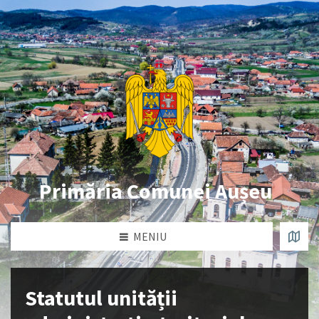
Primăria Comunei Aușeu
MENIU
Statutul unității