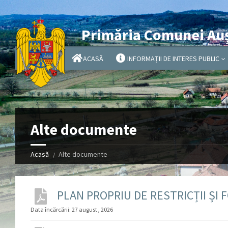
Primăria Comunei Au
ACASĂ
INFORMAȚII DE INTERES PUBLIC
Alte documente
Acasă
Alte documente
PLAN PROPRIU DE RESTRICȚII ȘI 
Data încărcării:
27 august , 2026