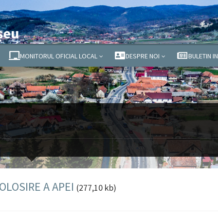
șeu
MONITORUL OFICIAL LOCAL
DESPRE NOI
BULETIN I
FOLOSIRE A APEI
(277,10 kb)