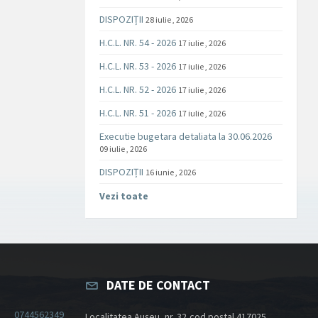
DISPOZIȚII
28 iulie , 2026
H.C.L. NR. 54 - 2026
17 iulie , 2026
H.C.L. NR. 53 - 2026
17 iulie , 2026
H.C.L. NR. 52 - 2026
17 iulie , 2026
H.C.L. NR. 51 - 2026
17 iulie , 2026
Executie bugetara detaliata la 30.06.2026
09 iulie , 2026
DISPOZIȚII
16 iunie , 2026
Vezi toate
DATE DE CONTACT
0744562349
Localitatea Aușeu, nr. 32,cod poștal 417025,