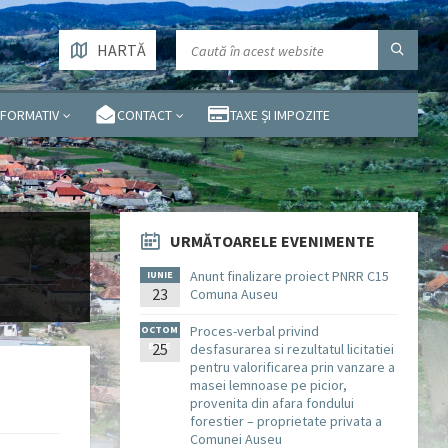
HARTĂ
NFORMATIV
CONTACT
TAXE ȘI IMPOZITE
URMĂTOARELE EVENIMENTE
Anunt finalizare proiect PNRR C15
IUNIE
23
Comuna Auseu
Proces-verbal privind
OCTOM
BRIE
25
desfasurarea si rezultatul licitatiei
pentru valorificarea prin vanzare a
masei lemnoase pe picior,
provenita din afara fondului
forestier – proprietate privata a
Comunei Auseu