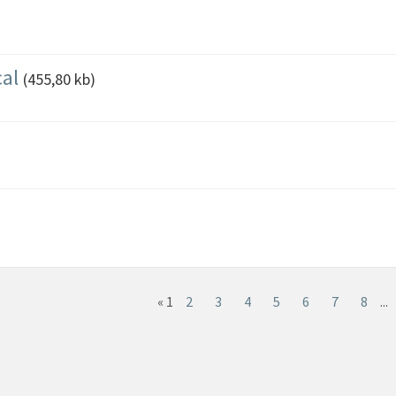
cal
(455,80 kb)
«
1
2
3
4
5
6
7
8
...