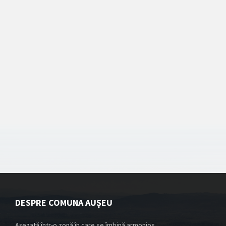
DESPRE COMUNA AUȘEU
Așezată într-o zonă în care se îmbină armonios