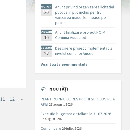
Anunt privind organizarea licitatiei
OCTOM
BRIE
20
publica in plic inchis pentru
vanzarea masei lemnoase pe
picior
Anunt finalizare proiect POIM
IANUARI
10
E
Comuna Auseu.pdf
Descriere proiect implementat la
DECEMB
RIE
22
nivelul comunei Auseu
Vezi toate evenimentele
NOUTĂȚI
11
12
»
PLAN PROPRIU DE RESTRICȚII ȘI FOLOSIRE A
APEI
27 august , 2026
Executie bugetara detaliata la 31.07.2026
07 august , 2026
Comunicare
29 iulie , 2026