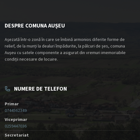
DESPRE COMUNA AUȘEU
Așezată într-o zonă în care se îmbină armonios diferite forme de
relief, de la munți la dealuri împădurite, la pâlcuri de șes, comuna
Aușeu cu satele componente a asigurat din vremuri imemoriabile
condiții necesare de locuire.
NUMERE DE TELEFON
Primar
0744562349
Viceprimar
0259447036
Secretariat