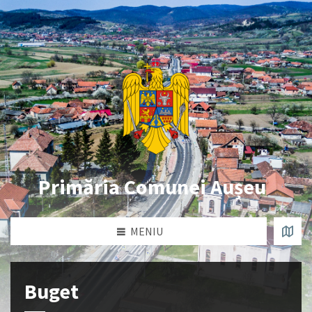
Primăria Comunei Aușeu
MENIU
Buget