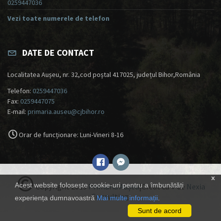
0259447036
Vezi toate numerele de telefon
DATE DE CONTACT
Localitatea Aușeu, nr. 32,cod poștal 417025, județul Bihor,România
Telefon:
0259447036
Fax:
0259447075
E-mail:
primaria.auseu@cjbihor.ro
Orar de funcționare: Luni-Vineri 8-16
x
Acest website folosește cookie-uri pentru a îmbunătăți
Copyright 2019
Primăria Aușeu
|Creat cu ♥ de
Nexia
Consulting
.
experiența dumnavoastră
Mai multe informații
.
Sunt de acord