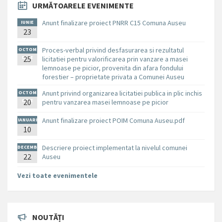
URMĂTOARELE EVENIMENTE
Anunt finalizare proiect PNRR C15 Comuna Auseu
IUNIE
23
Proces-verbal privind desfasurarea si rezultatul
OCTOM
BRIE
25
licitatiei pentru valorificarea prin vanzare a masei
lemnoase pe picior, provenita din afara fondului
forestier – proprietate privata a Comunei Auseu
Anunt privind organizarea licitatiei publica in plic inchis
OCTOM
BRIE
20
pentru vanzarea masei lemnoase pe picior
Anunt finalizare proiect POIM Comuna Auseu.pdf
IANUARI
10
E
Descriere proiect implementat la nivelul comunei
DECEMB
RIE
22
Auseu
Vezi toate evenimentele
NOUTĂȚI