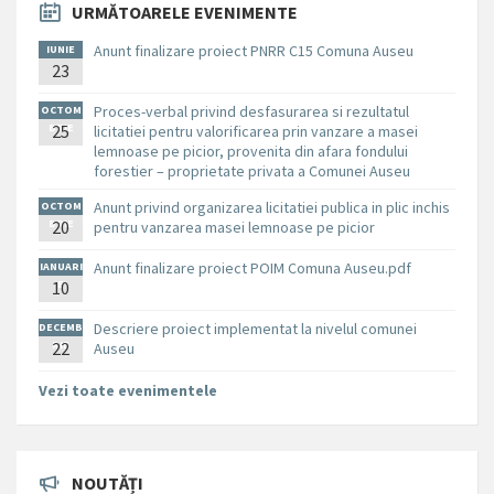
URMĂTOARELE EVENIMENTE
Anunt finalizare proiect PNRR C15 Comuna Auseu
IUNIE
23
Proces-verbal privind desfasurarea si rezultatul
OCTOM
BRIE
25
licitatiei pentru valorificarea prin vanzare a masei
lemnoase pe picior, provenita din afara fondului
forestier – proprietate privata a Comunei Auseu
Anunt privind organizarea licitatiei publica in plic inchis
OCTOM
BRIE
20
pentru vanzarea masei lemnoase pe picior
Anunt finalizare proiect POIM Comuna Auseu.pdf
IANUARI
10
E
Descriere proiect implementat la nivelul comunei
DECEMB
RIE
22
Auseu
Vezi toate evenimentele
NOUTĂȚI