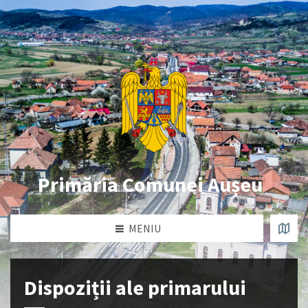
Primăria Comunei Aușeu
MENIU
Dispoziții ale primarului