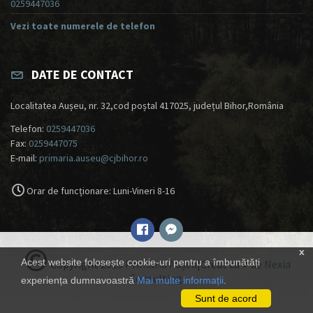
0259447036
Vezi toate numerele de telefon
DATE DE CONTACT
Localitatea Aușeu, nr. 32,cod poștal 417025, județul Bihor,România
Telefon:
0259447036
Fax:
0259447075
E-mail:
primaria.auseu@cjbihor.ro
Orar de funcționare: Luni-Vineri 8-16
x
Acest website folosește cookie-uri pentru a îmbunătăți
Copyright 2019
Primăria Aușeu
|Creat cu ♥ de
Nexia
Consulting
.
experiența dumnavoastră
Mai multe informații
.
Sunt de acord