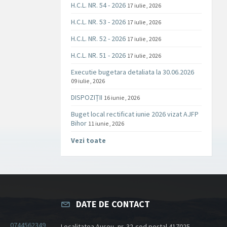
H.C.L. NR. 54 - 2026
17 iulie , 2026
H.C.L. NR. 53 - 2026
17 iulie , 2026
H.C.L. NR. 52 - 2026
17 iulie , 2026
H.C.L. NR. 51 - 2026
17 iulie , 2026
Executie bugetara detaliata la 30.06.2026
09 iulie , 2026
DISPOZIȚII
16 iunie , 2026
Buget local rectificat iunie 2026 vizat AJFP
Bihor
11 iunie , 2026
Vezi toate
DATE DE CONTACT
0744562349
Localitatea Aușeu, nr. 32,cod poștal 417025,