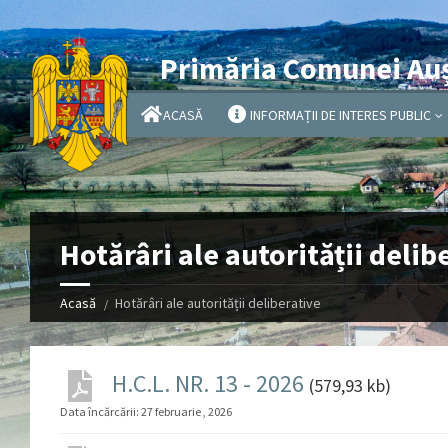
Primăria Comunei Au
ACASĂ
INFORMAȚII DE INTERES PUBLIC
Hotărâri ale autorității delib
Acasă
Hotărâri ale autorității deliberative
H.C.L. NR. 13 - 2026
(579,93 kb)
Data încărcării:
27 februarie , 2026