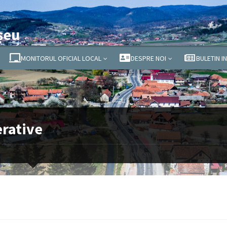
șeu
MONITORUL OFICIAL LOCAL
DESPRE NOI
BULETIN I
erative