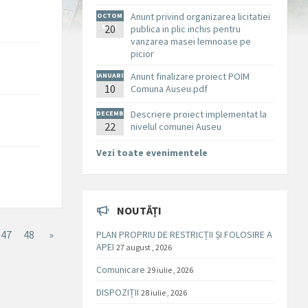
Anunt privind organizarea licitatiei
OCTOM
BRIE
20
publica in plic inchis pentru
vanzarea masei lemnoase pe
picior
Anunt finalizare proiect POIM
IANUARI
10
E
Comuna Auseu.pdf
Descriere proiect implementat la
DECEMB
RIE
22
nivelul comunei Auseu
Vezi toate evenimentele
NOUTĂȚI
47
48
»
PLAN PROPRIU DE RESTRICȚII ȘI FOLOSIRE A
APEI
27 august , 2026
Comunicare
29 iulie , 2026
DISPOZIȚII
28 iulie , 2026