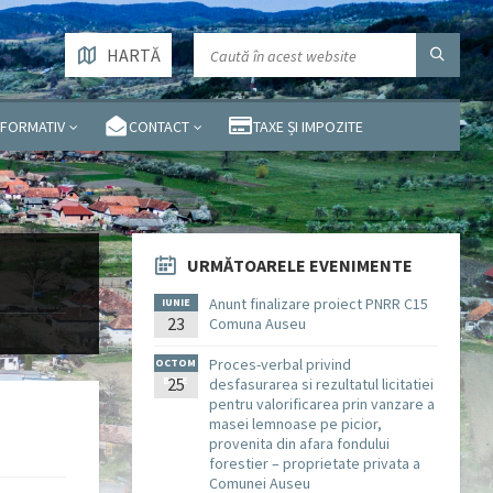
HARTĂ
NFORMATIV
CONTACT
TAXE ȘI IMPOZITE
URMĂTOARELE EVENIMENTE
Anunt finalizare proiect PNRR C15
IUNIE
23
Comuna Auseu
Proces-verbal privind
OCTOM
BRIE
25
desfasurarea si rezultatul licitatiei
pentru valorificarea prin vanzare a
masei lemnoase pe picior,
provenita din afara fondului
forestier – proprietate privata a
Comunei Auseu