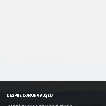
DESPRE COMUNA AUȘEU
Așezată într-o zonă în care se îmbină armonios