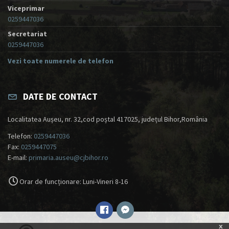
Viceprimar
0259447036
Secretariat
0259447036
Vezi toate numerele de telefon
DATE DE CONTACT
Localitatea Aușeu, nr. 32,cod poștal 417025, județul Bihor,România
Telefon:
0259447036
Fax:
0259447075
E-mail:
primaria.auseu@cjbihor.ro
Orar de funcționare: Luni-Vineri 8-16
x