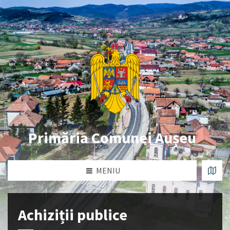
Primăria Comunei Aușeu
MENIU
Achiziții publice