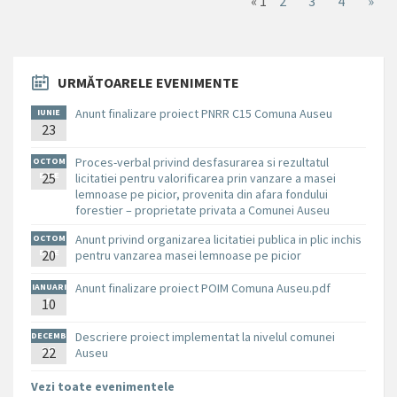
«
1
2
3
4
»
URMĂTOARELE EVENIMENTE
Anunt finalizare proiect PNRR C15 Comuna Auseu
IUNIE
23
Proces-verbal privind desfasurarea si rezultatul
OCTOM
BRIE
25
licitatiei pentru valorificarea prin vanzare a masei
lemnoase pe picior, provenita din afara fondului
forestier – proprietate privata a Comunei Auseu
Anunt privind organizarea licitatiei publica in plic inchis
OCTOM
BRIE
20
pentru vanzarea masei lemnoase pe picior
Anunt finalizare proiect POIM Comuna Auseu.pdf
IANUARI
10
E
Descriere proiect implementat la nivelul comunei
DECEMB
RIE
22
Auseu
Vezi toate evenimentele